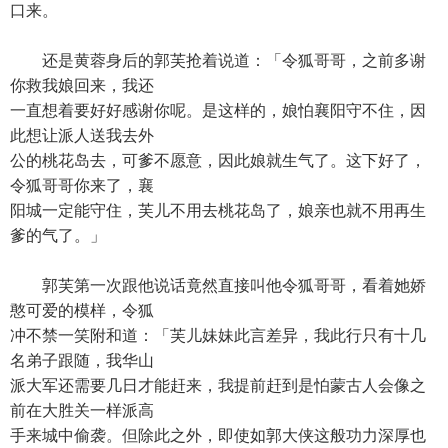
口来。
还是黄蓉身后的郭芙抢着说道：「令狐哥哥，之前多谢
你救我娘回来，我还
一直想着要好好感谢你呢。是这样的，娘怕襄阳守不住，因
此想让派人送我去外
公的桃花岛去，可爹不愿意，因此娘就生气了。这下好了，
令狐哥哥你来了，襄
阳城一定能守住，芙儿不用去桃花岛了，娘亲也就不用再生
爹的气了。」
郭芙第一次跟他说话竟然直接叫他令狐哥哥，看着她娇
憨可爱的模样，令狐
冲不禁一笑附和道：「芙儿妹妹此言差异，我此行只有十几
名弟子跟随，我华山
派大军还需要几日才能赶来，我提前赶到是怕蒙古人会像之
前在大胜关一样派高
手来城中偷袭。但除此之外，即使如郭大侠这般功力深厚也