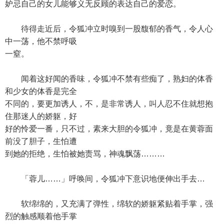
妒忌自己的女儿能够义无反顾的表达自己的爱恋。
待得走近后，令狐冲立时嗅到一股馥郁的香气，令人心
中一荡，他不禁呼吸
一窒。
闻着这好闻的香味，令狐冲不禁有些痴了，熟妇的体香
和少女的体香是完全
不同的，要更加诱人，不，是非常诱人，叫人忍不住就想抱
住那迷人的娇躯，好
好的怜爱一番，只不过，素来大胆的令狐冲，竟是在黄蓉面
前没了胆子，生怕遭
到她的拒绝，生怕被她责骂，神魂飘荡………
「蓉儿……」呼唤间，令狐冲下意识地便伸出手去…
软绵绵的，又充满了弹性，绵软的娇躯紧贴着手掌，强
烈的触感顺着他手掌