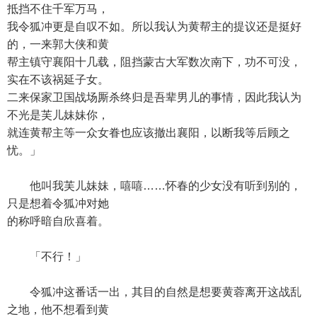
抵挡不住千军万马，
我令狐冲更是自叹不如。所以我认为黄帮主的提议还是挺好
的，一来郭大侠和黄
帮主镇守襄阳十几载，阻挡蒙古大军数次南下，功不可没，
实在不该祸延子女。
二来保家卫国战场厮杀终归是吾辈男儿的事情，因此我认为
不光是芙儿妹妹你，
就连黄帮主等一众女眷也应该撤出襄阳，以断我等后顾之
忧。」
他叫我芙儿妹妹，嘻嘻……怀春的少女没有听到别的，
只是想着令狐冲对她
的称呼暗自欣喜着。
「不行！」
令狐冲这番话一出，其目的自然是想要黄蓉离开这战乱
之地，他不想看到黄