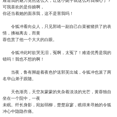
难道我的魅力竟然这么大，让这小妮子就这么对我倾心了？
可我喜欢的是你娘啊，
你还当着她的面亲我，这不是害我吗！
令狐冲看向众人，只见郭靖一副自己白菜被猪拱了的表
情，拂袖离去，而黄
蓉也赏了他一个大大的白眼。
令狐冲此时欲哭无泪，冤啊，太冤了！难道优秀是我的
错吗！我也不想的啊！
当夜，鲁有脚趁着夜色护送郭芙出城，令狐冲也派了两
名华山弟子跟随。
天色渐亮，天空灰蒙蒙的夹杂着淡淡的光芒，黄蓉独自
坐在一个院中，一夜
未眠。纤长身影，宛如弱柳，楚楚寂寥，瞧得来寻她的令狐
冲心中隐隐作痛。