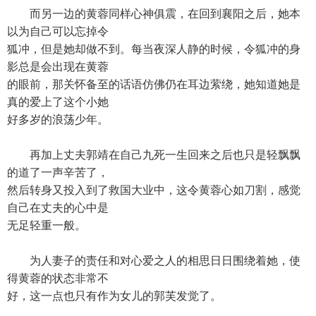
而另一边的黄蓉同样心神俱震，在回到襄阳之后，她本
以为自己可以忘掉令
狐冲，但是她却做不到。每当夜深人静的时候，令狐冲的身
影总是会出现在黄蓉
的眼前，那关怀备至的话语仿佛仍在耳边萦绕，她知道她是
真的爱上了这个小她
好多岁的浪荡少年。
再加上丈夫郭靖在自己九死一生回来之后也只是轻飘飘
的道了一声辛苦了，
然后转身又投入到了救国大业中，这令黄蓉心如刀割，感觉
自己在丈夫的心中是
无足轻重一般。
为人妻子的责任和对心爱之人的相思日日围绕着她，使
得黄蓉的状态非常不
好，这一点也只有作为女儿的郭芙发觉了。