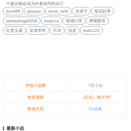
个建议都会成为作者创作的动力
burst89
ppaaoo
snow_xefd
冰凌宇
菊花好养
tankeyboge0204
keyprca
绫城幻雪
梦晓辉音
红莲玉露
皇者邪帝
不详
但是
kudo123
书包小说网
7色小说
色色漫画
（乱伦）妹汁NP
禁漫天堂
51动漫
最新小说