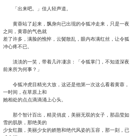
「出来吧。」佳人轻声道。
黄蓉站了起来，飘身向已出现的令狐冲走来，只是一夜
之间，黄蓉的气色就
差了许多，满脸的憔悴，云鬓散乱，眼内布满红丝，让令狐
冲心疼不已。
淡淡的一笑，带着几许凄凉：「令狐掌门，不知道深夜
前来所为何事？」
令狐冲虎目精光大放，这还是他第一次这么看着黄蓉，
一时间，在草原上和
她相处的点点滴滴涌上心头。
那个智计百出，精灵俏皮，美丽无双的女子，那晶莹如
雪的肌肤，那绝美的
少女红颜，美丽少女的娇憨和绝代风姿的玉容，那一刻，已