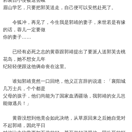
郭襄自小便被送去峨
眉山学艺，只要把郭芙送走，自己便可以安然赴死了。
令狐冲，再见了，今生我是郭靖的妻子，来世若是有缘
的话，蓉儿一定要做
你的妻子……
已经有必死之志的黄蓉跟郭靖提出了要派人送郭芙去桃
花岛，她不想女儿年
纪轻轻便跟这他俩命丧在这里。
谁知郭靖竟然一口回绝，他义正言辞的说道：「襄阳城
几万士兵，个个都是
父母的孩子，他们尚能为了国家血洒疆场，我郭靖的女儿岂
能做逃兵！」
黄蓉没想到他竟会如此决绝，从草原回来之后她自觉对
不起郭靖，因此平日