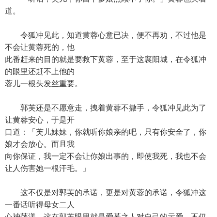
道。
令狐冲见此，知道黄蓉心意已决，便不再劝，不过他是
不会让黄蓉死的，他
此番赶来的目的就是要救下黄蓉，至于这襄阳城，在令狐冲
的眼里还赶不上他的
蓉儿一根头发丝重要。
郭芙还是不愿意走，拽着黄蓉不撒手，令狐冲见此为了
让黄蓉安心，于是开
口道：「芙儿妹妹，你就听你娘亲的吧，只有你安全了，你
娘才会放心。而且我
向你保证，我一定不会让你娘出事的，即使我死，我也不会
让人伤害她一根汗毛。」
这不仅是对郭芙的承诺，更是对黄蓉的承诺，令狐冲这
一番话听得母女二人
心神荡漾。这在郭芙眼里就是爱慕之人对自己的示爱，不仅