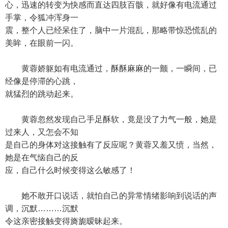
心，迅速的转变为快感而直达四肢百骸，就好像有电流通过
手掌，令狐冲浑身一
震，整个人已经呆住了，脑中一片混乱，那略带惊恐慌乱的
美眸，在眼前一闪。
黄蓉娇躯如有电流通过，酥酥麻麻的一颤，一瞬间，已
经像是停滞的心跳，
就猛烈的跳动起来。
黄蓉忽然发现自己手足酥软，竟是没了力气一般，她是
过来人，又怎会不知
是自己的身体对这接触有了反应呢？黄蓉又羞又愤，当然，
她是在气恼自己的反
应，自己什么时候变得这么敏感了！
她不敢开口说话，就怕自己的异常情绪影响到说话的声
调，沉默………沉默
令这亲密接触变得旖旎暧昧起来。