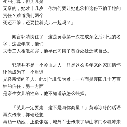
死的打算，但芙儿是
无辜的，她才十几岁，你为何要让她也承担这份不输于她的
责任？难道我们两个
死还不够，还要拉着芙儿一起吗？」
闻言郭靖愣住了，这是黄蓉第一次在成亲之后叫他的名
字，这些年来，他们
夫妻二人相敬如宾，他早已习惯了黄蓉处处迁就自己。
郭靖并不是一个冷血之人，只是这么多年来的家国情怀
让他成为了一个重道
义轻亲情的圣人。此刻他非常为难，一方面是襄阳几十万百
姓的信任，另一方面
是亲生女儿的性命，他不知道该怎么抉择。
「芙儿一定要走，这不是与你商量！」黄蓉冰冷的话语
再次传来，郭靖还想
再劝一劝她，正欲张嘴，城外军士传来了华山掌门令狐冲来