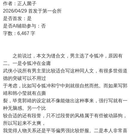
作者：正人菌子
2026/04/29 首发于第一会所
是否首发：是
是否AI辅助参与：否
字数：6,467 字
之前说过，本文为缝合文，男主选了令狐冲，原因有
二。一是令狐冲在金庸
武侠小说所有男主里比较适合写这种同人文，有很多世俗道
德的突破可以不用过
于考虑，比如写令狐冲和宁中则就很自然而然。而如果写郭
靖和韩小莹就有点撕
裂，毕竟郭靖的设定就不像能做出这种事来，强行写就有一
种无脑感。另一个比
较合适的还有段誉，只不过段誉的风格属于有些被动舔狗，
所以写起来不太爽，
我觉得人物关系还是平等偏男强比较舒服。二是本人非常喜