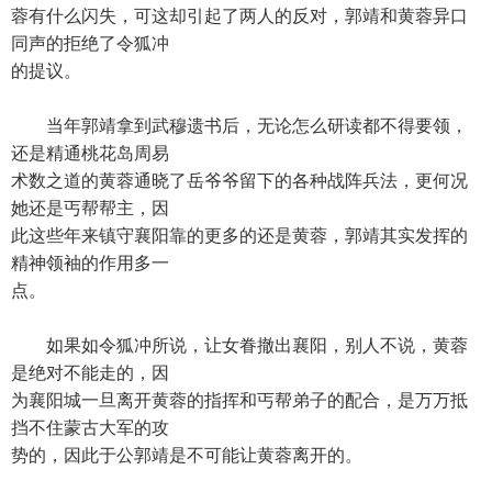
蓉有什么闪失，可这却引起了两人的反对，郭靖和黄蓉异口
同声的拒绝了令狐冲
的提议。
当年郭靖拿到武穆遗书后，无论怎么研读都不得要领，
还是精通桃花岛周易
术数之道的黄蓉通晓了岳爷爷留下的各种战阵兵法，更何况
她还是丐帮帮主，因
此这些年来镇守襄阳靠的更多的还是黄蓉，郭靖其实发挥的
精神领袖的作用多一
点。
如果如令狐冲所说，让女眷撤出襄阳，别人不说，黄蓉
是绝对不能走的，因
为襄阳城一旦离开黄蓉的指挥和丐帮弟子的配合，是万万抵
挡不住蒙古大军的攻
势的，因此于公郭靖是不可能让黄蓉离开的。