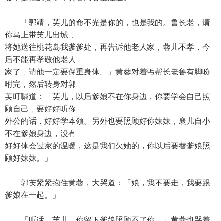
「郭靖，芙儿的命不光是你的，也是我的。鲁长老，请
你马上带芙儿出城，
将她送往桃花岛我爹爹处，再告诉他老人家，蓉儿不孝，今
后不能再孝敬他老人
家了，请他一定要保重身体。」黄蓉对着丐帮长老鲁有脚吩
咐完，然后转身对郭
芙叮嘱道：「芙儿，以后爹娘不在你身边，你要学会自己照
顾自己，要好好听你
外公的话，好好学本领。另外也要照顾好你妹妹，襄儿自小
不在爹娘身边，没有
好好体会过家的温暖，这是我们欠她的，你以后要替爹娘照
顾好妹妹。」
郭芙紧紧抱住黄蓉，大哭道：「娘，我不要走，我要跟
爹娘在一起。」
「听话，芙儿，你留下爹娘照顾不了你。」黄蓉也哭着