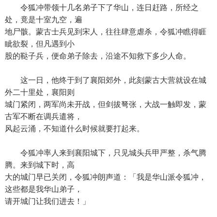
令狐冲带领十几名弟子下了华山，连日赶路，所经之
处，竟是十室九空，遍
地尸骸。蒙古士兵见到宋人，往往肆意虐杀，令狐冲瞧得睚
眦欲裂，但凡遇到小
股的鞑子兵，便命弟子除去，沿途不知救下多少人命。
这一日，他终于到了襄阳郊外，此刻蒙古大营就设在城
外二十里处，襄阳则
城门紧闭，两军尚未开战，但剑拔弩张，大战一触即发，蒙
古军不断在调兵遣将，
风起云涌，不知道什么时候就要打起来。
令狐冲率人来到襄阳城下，只见城头兵甲严整，杀气腾
腾。来到城下时，高
大的城门早已关闭，令狐冲朗声道：「我是华山派令狐冲，
这些都是我华山弟子，
请开城门让我们进去！」