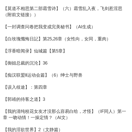
【莫道不相思第二部霜雪诗】（六）霜雪乱入夜，飞剑惹淫思
（附前文链接））
【一封调查问卷把我变成完美秘书】（AI生成）
【白玫瑰懺悔日記】第25,26章（女性向，女同，重肉）
【浮香暗闻录】仙城篇【第5章】
【御姐总裁的沉沦】36
【痴汉联盟Ⅱ运动会篇】（6）绅士与野兽
【误入歧途】：第四章
【郭靖的待客之道】3
【我的清纯校花女友才没那么容易白给，才怪】（IF同人）第一
章 一吻动情！一操定情？（AI文）
【我的淫欲世界】2（文静篇）