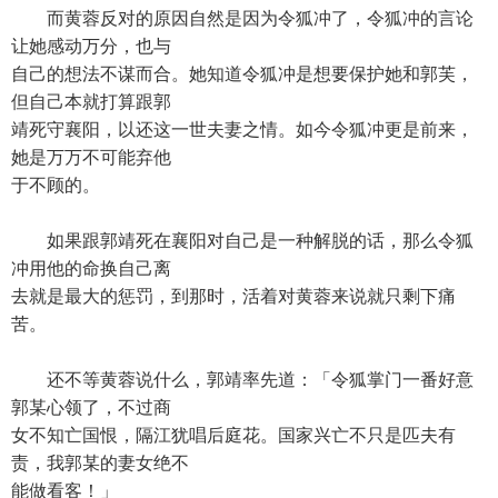
而黄蓉反对的原因自然是因为令狐冲了，令狐冲的言论
让她感动万分，也与
自己的想法不谋而合。她知道令狐冲是想要保护她和郭芙，
但自己本就打算跟郭
靖死守襄阳，以还这一世夫妻之情。如今令狐冲更是前来，
她是万万不可能弃他
于不顾的。
如果跟郭靖死在襄阳对自己是一种解脱的话，那么令狐
冲用他的命换自己离
去就是最大的惩罚，到那时，活着对黄蓉来说就只剩下痛
苦。
还不等黄蓉说什么，郭靖率先道：「令狐掌门一番好意
郭某心领了，不过商
女不知亡国恨，隔江犹唱后庭花。国家兴亡不只是匹夫有
责，我郭某的妻女绝不
能做看客！」