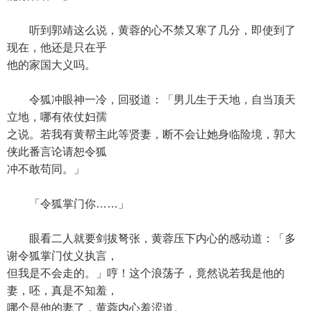
听到郭靖这么说，黄蓉的心不禁又寒了几分，即使到了
现在，他还是只在乎
他的家国大义吗。
令狐冲眼神一冷，回驳道：「男儿生于天地，自当顶天
立地，哪有依仗妇孺
之说。若我有黄帮主此等贤妻，断不会让她身临险境，郭大
侠此番言论请恕令狐
冲不敢苟同。」
「令狐掌门你……」
眼看二人就要剑拔弩张，黄蓉压下内心的感动道：「多
谢令狐掌门仗义执言，
但我是不会走的。」哼！这个浪荡子，竟然说若我是他的
妻，呸，真是不知羞，
哪个是他的妻了，黄蓉内心羞涩道。