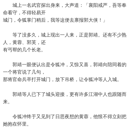
城上一名武官探出身来，大声道：「襄阳戒严，吾等奉
命看守，不得轻易开
城门，令狐掌门稍后，我等这便去禀报郭大侠！」
等了没多久，城上现出一人来，正是郭靖。还有不少熟
人，黄蓉、郭芙，还
有丐帮的几个长老。
郭靖一眼便认出是令狐冲，又惊又喜，郭靖向陪同着的
一个将官说了几句，
那将官命兵卒打开城门，放下吊桥，让令狐冲等人入城。
郭靖等人已下了城头迎接，更有许多江湖中人也跟随而
来。
令狐冲终于又见到了日思夜想的黄蓉，他恨不得立刻把
她抱在怀里。