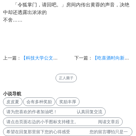
「令狐掌门，请回吧。」房间内传出黄蓉的声音，决绝
中却还透露出浓浓的
不舍……
上一篇：
【科技大学公文纪事】其一（AI文）
下一篇：
【吃喜酒时向新郎新娘道喜的正确方式】
正人菌子
小说导航
皮皮夏
会有多种奖励
奖励丰厚
请为您喜欢的作者加油吧！ 认真回复交流
请点击页面右边的小手图标支持楼主。 阅读文章后
希望在回复那里留下您的心得感受 您的留言哪怕只是一