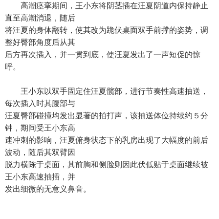
高潮痉挛期间，王小东将阴茎插在汪夏阴道内保持静止
直至高潮消退，随后
将汪夏的身体翻转，使其改为跪伏桌面双手前撑的姿势，调
整好臀部角度后从其
后方再次插入，并一贯到底，使汪夏发出了一声短促的惊
呼。
王小东以双手固定住汪夏髋部，进行节奏性高速抽送，
每次插入时其腹部与
汪夏臀部碰撞均发出显著的拍打声，该抽送体位持续约５分
钟，期间受王小东高
速冲刺的影响，汪夏俯身状态下的乳房出现了大幅度的前后
波动，随后其双臂因
脱力横陈于桌面，其前胸和侧脸则因此伏低贴于桌面继续被
王小东高速抽插，并
发出细微的无意义鼻音。