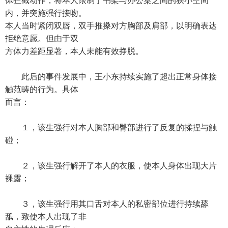
体拦截动作，将本人限制于书架与办公桌之间的狭小空间
内，并突施强行接吻。
本人当时紧闭双唇，双手推搡对方胸部及肩部，以明确表达
拒绝意愿。但由于双
方体力差距显著，本人未能有效挣脱。
此后的事件发展中，王小东持续实施了超出正常身体接
触范畴的行为。具体
而言：
１，该生强行对本人胸部和臀部进行了反复的揉捏与触
碰；
２，该生强行解开了本人的衣服，使本人身体出现大片
裸露；
３，该生强行用其口舌对本人的私密部位进行持续舔
舐，致使本人出现了非