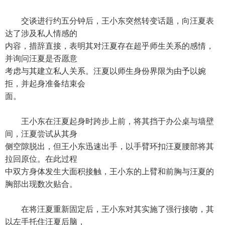
交谈进行约五分钟后，王小东突然转变话题，向汪夏表
达了涉及私人情感的
内容，措辞直接，表明其对汪夏存在超乎师生关系的感情，
并询问汪夏是否愿意
考虑与其建立私人关系。汪夏以师生身份界限为由予以婉
拒，并起身准备结束会
面。
王小东在汪夏起身时跨步上前，将其挡于办公桌与墙壁
间，汪夏尝试从其身
侧空隙脱出，但王小东迅速出手，以手臂环扣汪夏腰部将其
拉回原位。在此过程
中双方身体发生大面积接触，王小东的上臂和前胸与汪夏的
胸部出现数次贴合。
在将汪夏重新固定后，王小东对其实施了强行接吻，其
以左手托住汪夏后脑，