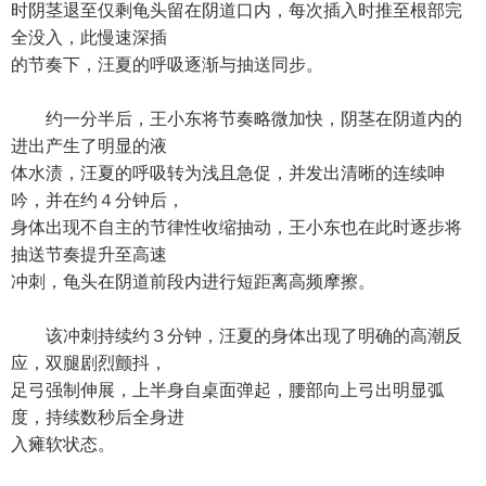
时阴茎退至仅剩龟头留在阴道口内，每次插入时推至根部完
全没入，此慢速深插
的节奏下，汪夏的呼吸逐渐与抽送同步。
约一分半后，王小东将节奏略微加快，阴茎在阴道内的
进出产生了明显的液
体水渍，汪夏的呼吸转为浅且急促，并发出清晰的连续呻
吟，并在约４分钟后，
身体出现不自主的节律性收缩抽动，王小东也在此时逐步将
抽送节奏提升至高速
冲刺，龟头在阴道前段内进行短距离高频摩擦。
该冲刺持续约３分钟，汪夏的身体出现了明确的高潮反
应，双腿剧烈颤抖，
足弓强制伸展，上半身自桌面弹起，腰部向上弓出明显弧
度，持续数秒后全身进
入瘫软状态。