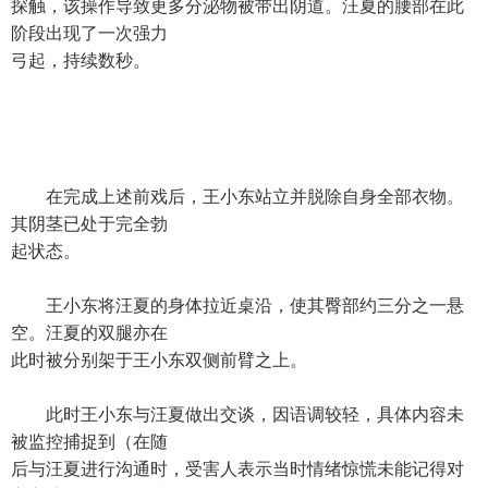
探触，该操作导致更多分泌物被带出阴道。汪夏的腰部在此
阶段出现了一次强力
弓起，持续数秒。
在完成上述前戏后，王小东站立并脱除自身全部衣物。
其阴茎已处于完全勃
起状态。
王小东将汪夏的身体拉近桌沿，使其臀部约三分之一悬
空。汪夏的双腿亦在
此时被分别架于王小东双侧前臂之上。
此时王小东与汪夏做出交谈，因语调较轻，具体内容未
被监控捕捉到（在随
后与汪夏进行沟通时，受害人表示当时情绪惊慌未能记得对