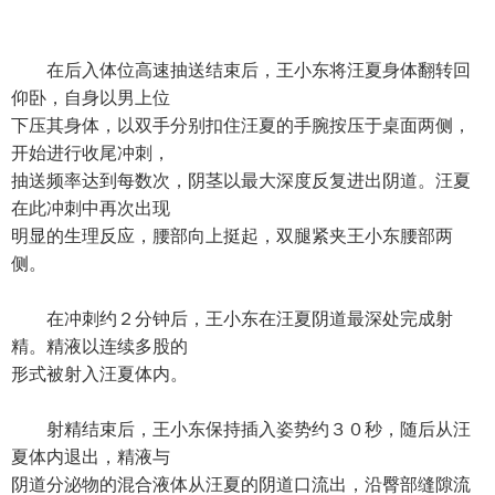
在后入体位高速抽送结束后，王小东将汪夏身体翻转回
仰卧，自身以男上位
下压其身体，以双手分别扣住汪夏的手腕按压于桌面两侧，
开始进行收尾冲刺，
抽送频率达到每数次，阴茎以最大深度反复进出阴道。汪夏
在此冲刺中再次出现
明显的生理反应，腰部向上挺起，双腿紧夹王小东腰部两
侧。
在冲刺约２分钟后，王小东在汪夏阴道最深处完成射
精。精液以连续多股的
形式被射入汪夏体内。
射精结束后，王小东保持插入姿势约３０秒，随后从汪
夏体内退出，精液与
阴道分泌物的混合液体从汪夏的阴道口流出，沿臀部缝隙流