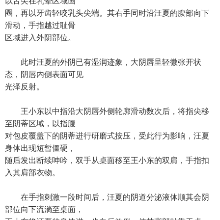
以舌尖在乳晕区域画
圈，再以牙齿轻咬乳头尖端。其右手同时沿汪夏的腹部向下
滑动，手指越过耻骨
区域进入外阴部位。
此时汪夏的外阴已有湿润迹象，大阴唇呈轻微张开状
态，阴唇内侧表面可见
光泽反射。
王小东以中指沿大阴唇外侧轮廓滑动数次后，将指尖移
至阴蒂区域，以指腹
对包皮覆盖下的阴蒂进行研磨式按压，受此行为影响，汪夏
身体出现短暂僵硬，
随后发出断续呻吟，双手从桌面移至王小东的双肩，手指扣
入其肩部衣物。
在手指刺激一段时间后，汪夏的阴道分泌液体顺其会阴
部位向下流淌至桌面，