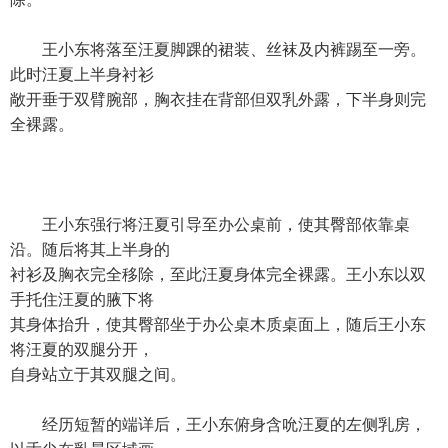
王小东将落至汪夏脚踝的裙装、丝袜及内裤踢至一旁。
此时汪夏上半身衬衫
敞开垂于双臂腕部，胸衣挂在背部但双乳外露，下半身则完
全裸露。
王小东强行将汪夏引导至办公桌前，使其臀部依靠桌
沿。随后将其上半身的
衬衫及胸衣完全移除，至此汪夏身体完全裸露。王小东以双
手托住汪夏的腋下将
其身体抬升，使其臀部坐于办公桌木质桌面上，随后王小东
将汪夏的双腿分开，
自身站立于其双腿之间。
经历短暂的端详后，王小东俯身含吮汪夏的左侧乳房，