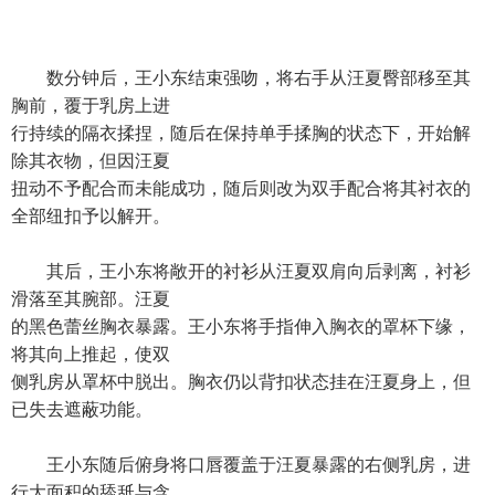
数分钟后，王小东结束强吻，将右手从汪夏臀部移至其
胸前，覆于乳房上进
行持续的隔衣揉捏，随后在保持单手揉胸的状态下，开始解
除其衣物，但因汪夏
扭动不予配合而未能成功，随后则改为双手配合将其衬衣的
全部纽扣予以解开。
其后，王小东将敞开的衬衫从汪夏双肩向后剥离，衬衫
滑落至其腕部。汪夏
的黑色蕾丝胸衣暴露。王小东将手指伸入胸衣的罩杯下缘，
将其向上推起，使双
侧乳房从罩杯中脱出。胸衣仍以背扣状态挂在汪夏身上，但
已失去遮蔽功能。
王小东随后俯身将口唇覆盖于汪夏暴露的右侧乳房，进
行大面积的舔舐与含