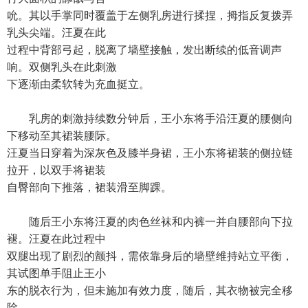
吮。其以手掌同时覆盖于左侧乳房进行揉捏，拇指反复拨弄
乳头尖端。汪夏在此
过程中背部弓起，脱离了墙壁接触，发出断续的低音调声
响。双侧乳头在此刺激
下逐渐由柔软转为充血挺立。
乳房的刺激持续数分钟后，王小东将手沿汪夏的腰侧向
下移动至其裙装腰际。
汪夏当日穿着为深灰色及膝半身裙，王小东将裙装的侧拉链
拉开，以双手将裙装
自臀部向下推落，裙装滑至脚踝。
随后王小东将汪夏的肉色丝袜和内裤一并自腰部向下拉
褪。汪夏在此过程中
双腿出现了剧烈的颤抖，需依靠身后的墙壁维持站立平衡，
其试图单手阻止王小
东的脱衣行为，但未施加有效力度，随后，其衣物被完全移
除。