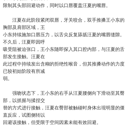
限制其头部回避动作，同时以口唇覆盖汪夏的嘴唇。
汪夏在此阶段紧闭双唇，牙关咬合，双手推搡王小东的
胸部及肩部区域，王
小东持续施加口唇压力，以舌尖反复舔舐汪夏的嘴唇缝隙。
不久后，汪夏即因呼
吸受阻被迫张口，王小东随即探入其口腔内部，与汪夏的舌
部发生接触。汪夏在
此过程中持续发出含糊的拒绝性喉音，但其推搡动作的力度
已较初始阶段有所减
弱。
强吻状态下，王小东的右手从汪夏腰侧向下滑动至其臀
部，以抓握与揉捏交
替的方式进行接触，汪夏在臀部被触碰时身体出现明显的僵
直反应，试图侧转以
回避该接触，但受限于空间因素未能有效回避。