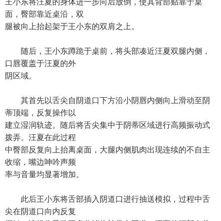
王小东将汪夏的身体进一步向后放倒，使其背部贴靠于桌
面，臀部靠近桌沿，双
腿被向上抬起架于王小东的双肩之上。
随后，王小东蹲跪于桌前，将头部凑近汪夏双腿内侧，
口唇覆盖于汪夏的外
阴区域。
其首先以舌尖自阴道口下方沿小阴唇内侧向上滑动至阴
蒂顶端，反复操作以
建立湿润轨迹。随后将舌尖集中于阴蒂区域进行高频振动式
拨弄。汪夏在此过程
中臀部反复向上抬离桌面，大腿内侧肌肉出现连续的不自主
收缩，嘴边呻吟声频
率与音量均显著增加。
此后王小东将舌部插入阴道口进行抽送模拟，过程中舌
尖在阴道口向内反复