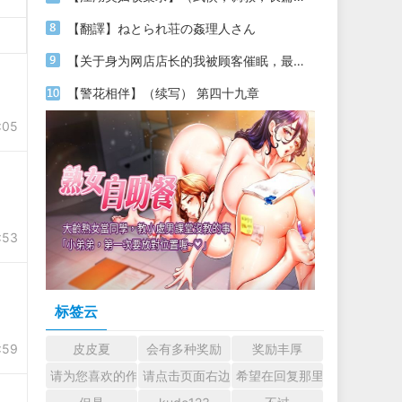
【翻譯】ねとられ荘の姦理人さん
【关于身为网店店长的我被顾客催眠，最终堕落为丝袜发情母狗这件事】（18～20）
【警花相伴】（续写） 第四十九章
:05
:53
标签云
:59
皮皮夏
会有多种奖励
奖励丰厚
请为您喜欢的作者加油吧！ 认真回复交流
请点击页面右边的小手图标支持楼主。
希望在回复那里留下您的心