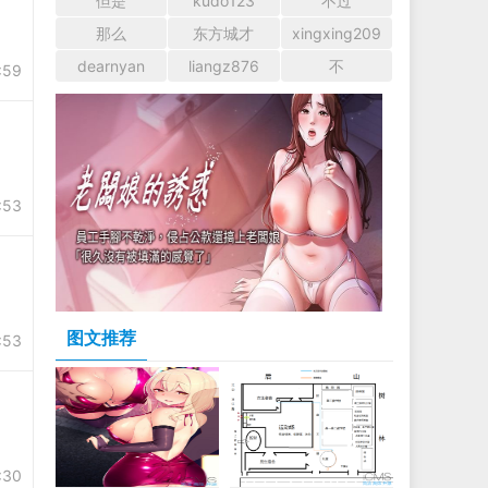
但是
kudo123
不过
那么
东方城才
xingxing209
dearnyan
liangz876
不
:59
:53
图文推荐
:53
:30