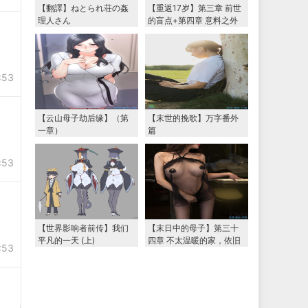
【翻譯】ねとられ荘の姦
【重返17岁】第三章 前世
理人さん
的盲点+第四章 意料之外
的相认+番外篇（本文为女
主第一视角，两万字更
新）
:53
【云山母子劫后缘】（第
【末世的挽歌】万字番外
一章）
篇
:53
【世界影响者前传】我们
【末日中的母子】第三十
平凡的一天 (上)
四章 不太温暖的家，依旧
:53
温暖的妈妈（下） 两万字
大更新