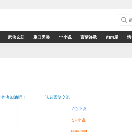
武侠玄幻
重口另类
**小说
言情连载
肉肉屋
情
欢的作者加油吧！ 认真回复交流
是一个建议都会成为作者创作的动力
7色小说
5H小说
娇妻很甜