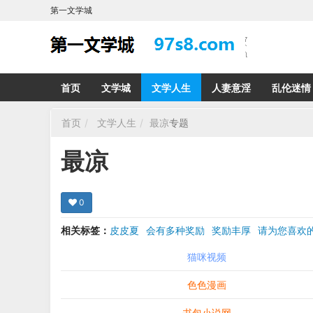
第一文学城
首页
文学城
文学人生
人妻意淫
乱伦迷情
首页
文学人生
最凉
专题
最凉
0
相关标签：
皮皮夏
会有多种奖励
奖励丰厚
请为您喜
希望在回复那里留下您的心得感受 您的留言哪怕只
猫咪视频
色色漫画
书包小说网