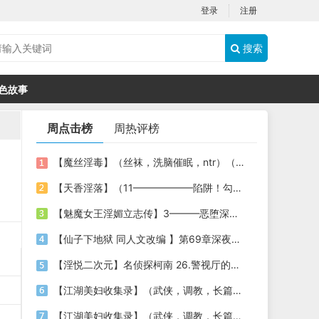
登录
注册
搜索
色故事
周点击榜
周热评榜
【魔丝淫毒】（丝袜，洗脑催眠，ntr）（24）（我不想）
【天香淫落】（11——————陷阱！勾结的警局调教（下））
【魅魔女王淫媚立志传】3———恶堕深渊的开端
【仙子下地狱 同人文改编 】第69章深夜窥淫戏 交心与交性(二)(纯爱+各种情趣玩法)
【淫悦二次元】名侦探柯南 26.警视厅的隐藏淫娃
【江湖美妇收集录】（武侠，调教，长篇）（6）（师娘篇）
【江湖美妇收集录】（武侠，调教，长篇）（13）（下山历练篇）