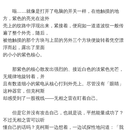
嗡……就像是打开了电脑的开关一样，在他触摸的地
方，紫色的亮光在这外
壳上的纹路中浮现出来，紧接着，便宛如一道道波纹一般传
遍了整个外壳，随后，
被他触摸的那个方块与上层的另外三个方块便旋转着凭空漂
浮而起，露出了里面
的小小的紫色核心。
那紫色的核心散发出强烈的、接近白色的淡紫色光芒，
无规律地旋转着，并
且有数道细小的紫电从核心打到外壳上。尽管没有「眼睛」
这种器官，但克柯斯
却感受到了一股视线——无相之雷在盯着自己。
但是它并没有攻击自己，也就是说，平然能量成功了？
不过无相之雷可以听
懂自己的话吗？克柯斯一边想着，一边试探性地问道：「我