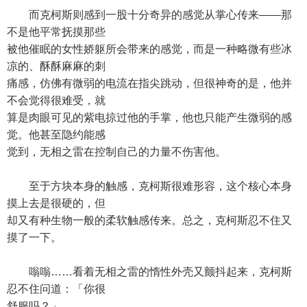
而克柯斯则感到一股十分奇异的感觉从掌心传来——那
不是他平常抚摸那些
被他催眠的女性娇躯所会带来的感觉，而是一种略微有些冰
凉的、酥酥麻麻的刺
痛感，仿佛有微弱的电流在指尖跳动，但很神奇的是，他并
不会觉得很难受，就
算是肉眼可见的紫电掠过他的手掌，他也只能产生微弱的感
觉。他甚至隐约能感
觉到，无相之雷在控制自己的力量不伤害他。
至于方块本身的触感，克柯斯很难形容，这个核心本身
摸上去是很硬的，但
却又有种生物一般的柔软触感传来。总之，克柯斯忍不住又
摸了一下。
嗡嗡……看着无相之雷的惰性外壳又颤抖起来，克柯斯
忍不住问道：「你很
舒服吗？」