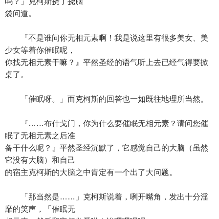
吗？」克柯斯挠了挠脑
袋问道。
『不是谁问你无相元素啊！我是说这里有很多美女、美
少女等着你催眠呢，
你找无相元素干嘛？』平然圣经的语气听上去已经气得要掀
桌了。
「催眠呀。」而克柯斯的回答也一如既往地理所当然。
『……布什戈门，你为什么要催眠无相元素？请问您催
眠了无相元素之后准
备干什么呢？』平然圣经沉默了，它感觉自己的大脑（虽然
它没有大脑）和自己
的宿主克柯斯的大脑之中肯定有一个出了大问题。
「那当然是……」克柯斯说着，咧开嘴角，发出十分淫
靡的笑声，「催眠无