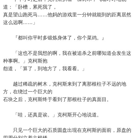
道：「卧槽，累死我了，
真是望山跑死马……他妈的游戏里一分钟就能到的距离居然
这么远啊……」
『都叫你平时多锻炼身体了，你个菜鸡。』
「这也不是我想的啊，我在被追杀之前哪知道会发生这
种事啊。」克柯斯抱
怨道，「算了，到地方了，我看看。」
越过稀疏的树木，克柯斯来到了离那根柱子不远的地
方，在绕过一个巨大的
石块之后，克柯斯终于看到了那根柱子的真面目。
「哇，还真是诶。」克柯斯开心地说道。
只见一个巨大的石质圆盘出现在克柯斯的面前，原盘的
四周分别立着六根矮