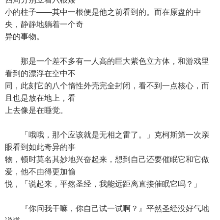
小的柱子——其中一根便是他之前看到的。而在原盘的中
央，静静地躺着一个奇
异的事物。
那是一个差不多有一人高的巨大紫色立方体，和游戏里
看到的漂浮在空中不
同，此刻它的八个惰性外壳完全封闭，看不到一点核心，而
且也是放在地上，看
上去像是在睡觉。
「哦哦，那个应该就是无相之雷了。」克柯斯第一次亲
眼看到如此奇异的事
物，顿时莫名其妙地兴奋起来，想到自己还要催眠它和它做
爱，他不由得更加愉
悦，「说起来，平然圣经，我能远距离直接催眠它吗？」
『你问我干嘛，你自己试一试啊？』平然圣经没好气地