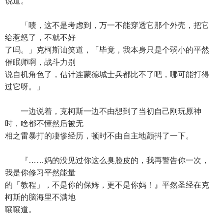
说道。
「啧，这不是考虑到，万一不能穿透它那个外壳，把它
给惹怒了，不就不好
了吗。」克柯斯讪笑道，「毕竟，我本身只是个弱小的平然
催眠师啊，战斗力别
说自机角色了，估计连蒙德城士兵都比不了吧，哪可能打得
过它呀。」
一边说着，克柯斯一边不由想到了当初自己刚玩原神
时，啥都不懂然后被无
相之雷暴打的凄惨经历，顿时不由自主地颤抖了一下。
『……妈的没见过你这么臭脸皮的，我再警告你一次，
我是你修习平然能量
的「教程」，不是你的保姆，更不是你妈！』平然圣经在克
柯斯的脑海里不满地
嚷嚷道。