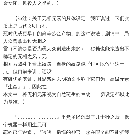
金女团、风役人之类的。】
【※注：关于无相元素的具体设定，我听说过「它们实
质上是古代文明（礼
冠时代或更早）的高等炼金产物」的这种说法，剧情中，愚
人众曾拿出过无相之
雷（不清楚是否为愚人众创造出来的），砂糖也能拟造出不
稳定的无相之风，无
相元素战斗平台上纹路，自身的纹路似乎也可以佐证这一
点。但目前来讲，还没
有确切的实证，且游戏内以明确文本称呼它们为「高级元素
『生命』」，因此在
本文中，将无相元素视为自然诞生的生物，一切设定都以此
为基准。】
『……………………』平然圣经沉默了几十秒之后，像
个机器一样用生无可
恋的语气说道，『喂喂，后悔的神官，您在吗？能不能把我