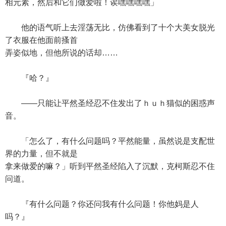
相元素，然后和它们做爱啦！诶嘿嘿嘿嘿」
他的语气听上去淫荡无比，仿佛看到了十个大美女脱光
了衣服在他面前搔首
弄姿似地，但他所说的话却……
『哈？』
——只能让平然圣经忍不住发出了ｈｕｈ猫似的困惑声
音。
「怎么了，有什么问题吗？平然能量，虽然说是支配世
界的力量，但不就是
拿来做爱的嘛？」听到平然圣经陷入了沉默，克柯斯忍不住
问道。
『有什么问题？你还问我有什么问题！你他妈是人
吗？』