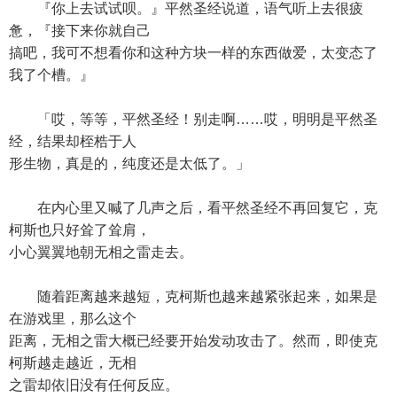
『你上去试试呗。』平然圣经说道，语气听上去很疲
惫，『接下来你就自己
搞吧，我可不想看你和这种方块一样的东西做爱，太变态了
我了个槽。』
「哎，等等，平然圣经！别走啊……哎，明明是平然圣
经，结果却桎梏于人
形生物，真是的，纯度还是太低了。」
在内心里又喊了几声之后，看平然圣经不再回复它，克
柯斯也只好耸了耸肩，
小心翼翼地朝无相之雷走去。
随着距离越来越短，克柯斯也越来越紧张起来，如果是
在游戏里，那么这个
距离，无相之雷大概已经要开始发动攻击了。然而，即使克
柯斯越走越近，无相
之雷却依旧没有任何反应。