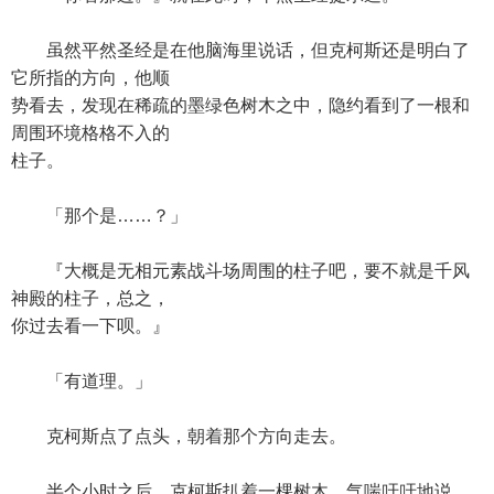
虽然平然圣经是在他脑海里说话，但克柯斯还是明白了
它所指的方向，他顺
势看去，发现在稀疏的墨绿色树木之中，隐约看到了一根和
周围环境格格不入的
柱子。
「那个是……？」
『大概是无相元素战斗场周围的柱子吧，要不就是千风
神殿的柱子，总之，
你过去看一下呗。』
「有道理。」
克柯斯点了点头，朝着那个方向走去。
半个小时之后，克柯斯扒着一棵树木，气喘吁吁地说