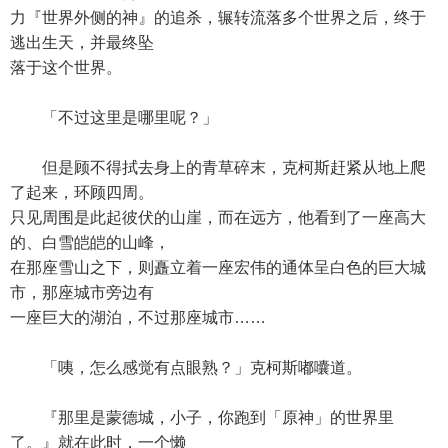
力『世界外侧的神』的追杀，辗转流落多个世界之后，终于
逃出生天，并最终坠
落于这个世界。
「不过这里是哪里呢？」
但是顾不得拭去身上的青草碎末，克柯斯赶紧从地上爬
了起来，环顾四周。
只见周围是此起彼伏的山崖，而在远方，他看到了一座高大
的、白雪皑皑的山峰，
在那座雪山之下，则矗立着一座宏伟的通体呈白色的巨大城
市，那座城市旁边有
一座巨大的湖泊，不过那座城市……
「咦，怎么感觉有点眼熟？」克柯斯嘟囔道。
『那里是蒙德城，小子，你跑到「原神」的世界里
了。』就在此时，一个懒