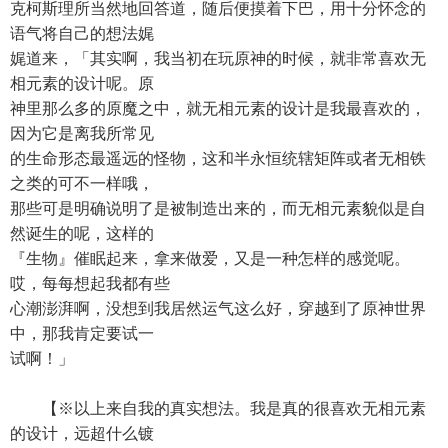
克柯斯理所当然地回答道，随后便摸着下巴，用十分怀念的
语气将自己的想法娓
娓道来，「其实啊，我当初在玩原神的时候，就非常喜欢无
相元素的设计呢。原
神里那么多的原魔之中，就无相元素的设计是我最喜欢的，
因为它是离我所常见
的生命形态最遥远的怪物，这和半永恒统辖矩阵或者无相铁
之类的可不一样哦，
那些可是明确说明了是被制造出来的，而无相元素貌似是自
然诞生的呢，这样的
『生物』催眠起来，拿来做爱，又是一种怎样的感觉呢。
哎，每每想起我都有些
心潮澎湃啊，没想到我居然运气这么好，穿越到了原神世界
中，那我肯定要试一
试啊！」
【※以上来自我的真实想法。我是真的很喜欢无相元素
的设计，远超什么镀