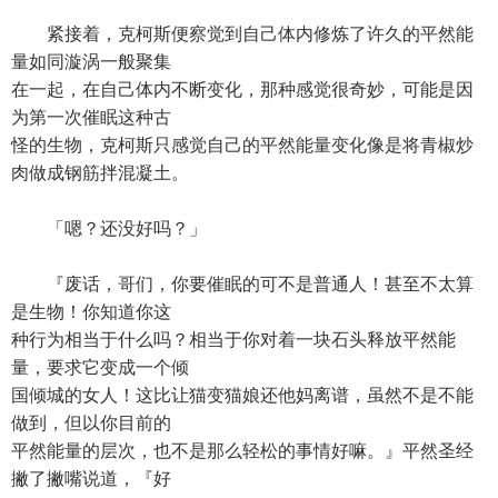
紧接着，克柯斯便察觉到自己体内修炼了许久的平然能
量如同漩涡一般聚集
在一起，在自己体内不断变化，那种感觉很奇妙，可能是因
为第一次催眠这种古
怪的生物，克柯斯只感觉自己的平然能量变化像是将青椒炒
肉做成钢筋拌混凝土。
「嗯？还没好吗？」
『废话，哥们，你要催眠的可不是普通人！甚至不太算
是生物！你知道你这
种行为相当于什么吗？相当于你对着一块石头释放平然能
量，要求它变成一个倾
国倾城的女人！这比让猫变猫娘还他妈离谱，虽然不是不能
做到，但以你目前的
平然能量的层次，也不是那么轻松的事情好嘛。』平然圣经
撇了撇嘴说道，『好