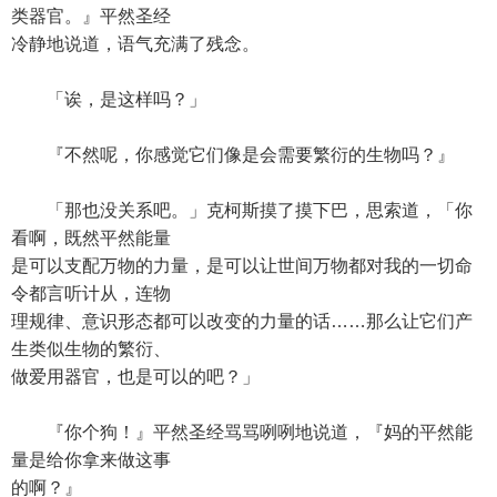
类器官。』平然圣经
冷静地说道，语气充满了残念。
「诶，是这样吗？」
『不然呢，你感觉它们像是会需要繁衍的生物吗？』
「那也没关系吧。」克柯斯摸了摸下巴，思索道，「你
看啊，既然平然能量
是可以支配万物的力量，是可以让世间万物都对我的一切命
令都言听计从，连物
理规律、意识形态都可以改变的力量的话……那么让它们产
生类似生物的繁衍、
做爱用器官，也是可以的吧？」
『你个狗！』平然圣经骂骂咧咧地说道，『妈的平然能
量是给你拿来做这事
的啊？』