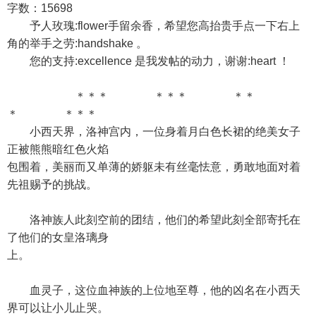
字数：15698
予人玫瑰:flower手留余香，希望您高抬贵手点一下右上
角的举手之劳:handshake 。
您的支持:excellence 是我发帖的动力，谢谢:heart ！
＊＊＊ ＊＊＊ ＊＊
＊ ＊＊＊
小西天界，洛神宫内，一位身着月白色长裙的绝美女子
正被熊熊暗红色火焰
包围着，美丽而又单薄的娇躯未有丝毫怯意，勇敢地面对着
先祖赐予的挑战。
洛神族人此刻空前的团结，他们的希望此刻全部寄托在
了他们的女皇洛璃身
上。
血灵子，这位血神族的上位地至尊，他的凶名在小西天
界可以让小儿止哭。