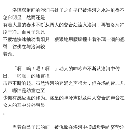
洛璃双腿间的湿润与处子之血早已被洛河之水冲刷得不
怎幺明显，然而还是
有着大量的春水不断从两人的交合处流入洛河，再被洛河冲
刷干净。血灵子乐此
不疲地快速抽动着阳具，狠狠地用腰腹撞击着洛璃丰满的翘
臀，彷佛在与洛河较
着劲。
「啊！呜！嗯！啊！」动人的呻吟声不断从洛河中传
出。「啪啪」的腰臀撞
击声不断响起。虽然洛河的奔涌之声很大，但在场的皆非凡
人，哪怕是幼童也至
少拥有感应境的修为。洛皇的呻吟声以及两人交合的声音在
众人的耳中分外明显
。
当着自己子民的面，被仇敌在洛河中摆成母狗的姿势淫