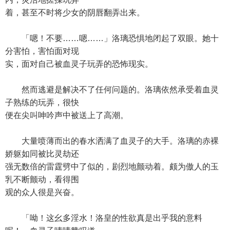
着，甚至不时将少女的阴唇翻弄出来。
「嗯！不要……嗯……」洛璃恐惧地闭起了双眼。她十
分害怕，害怕面对现
实，面对自己被血灵子玩弄的恐怖现实。
然而逃避是解决不了任何问题的。洛璃依然承受着血灵
子熟练的玩弄，很快
便在尖叫呻吟声中被送上了高潮。
大量喷薄而出的春水洒满了血灵子的大手。洛璃的赤裸
娇躯如同被比灵劫还
强无数倍的雷霆劈中了似的，剧烈地颤动着。颇为傲人的玉
乳不断颤动，看得围
观的众人很是兴奋。
「呦！这幺多淫水！洛皇的性欲真是出乎我的意料