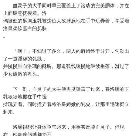
血灵子的大手同时早已覆盖上了洛璃的完美胴体，并在
上面肆意抚摸着。洛
璃挺翘的酥胸玉乳被这位大敌肆意地在手中玩弄着，享受着
洛皇柔软雪白的肌肤
。
「啊！」不知过了多久，两人的唇齿终于分开，勾勒出
了一道淫秽的弧线，
并慢慢垂向洛璃的酥胸。那道弧线缓慢地继续垂落，滑过了
少女娇嫩的乳头。
下一刻，血灵子的大手便再度覆盖了过来，将洛璃的玉
乳狠狠地握在手中搓
揉玩弄着。同时捏弄着将洛皇娇嫩的乳尖，让那里迅速挺立
起来。
洛璃很想让身体争气起来，用事实反驳血灵子。但现
在，她却连胳膊都抬不