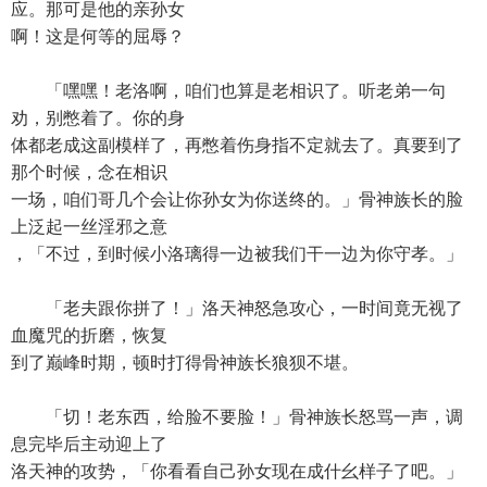
应。那可是他的亲孙女
啊！这是何等的屈辱？
「嘿嘿！老洛啊，咱们也算是老相识了。听老弟一句
劝，别憋着了。你的身
体都老成这副模样了，再憋着伤身指不定就去了。真要到了
那个时候，念在相识
一场，咱们哥几个会让你孙女为你送终的。」骨神族长的脸
上泛起一丝淫邪之意
，「不过，到时候小洛璃得一边被我们干一边为你守孝。」
「老夫跟你拼了！」洛天神怒急攻心，一时间竟无视了
血魔咒的折磨，恢复
到了巅峰时期，顿时打得骨神族长狼狈不堪。
「切！老东西，给脸不要脸！」骨神族长怒骂一声，调
息完毕后主动迎上了
洛天神的攻势，「你看看自己孙女现在成什幺样子了吧。」