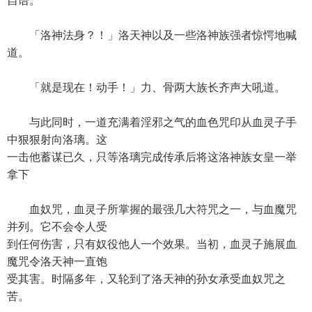
自语。
「洛神法身？！」洛天神以及一些洛神族强者惊愕地喊
道。
「就是现在！动手！」力、骨两大族长齐声大吼道。
与此同时，一道充满着淫邪之气的血色咒印从血灵子手
中狠狠射向洛璃。这
一击他蓄谋已久，只等洛璃完成传承后将这洛神族女皇一举
拿下
血奴咒，血灵子所掌握的最强几大符咒之一，与血魔咒
并列。它不会令人受
到任何伤害，只有奴役他人一个效果。当初，血灵子施展血
魔咒令洛天神一直饱
受其害。时隔多年，又轮到了洛天神的孙女承受血奴咒之
苦。