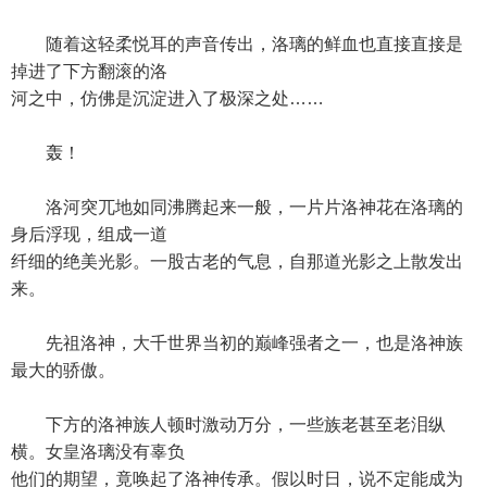
随着这轻柔悦耳的声音传出，洛璃的鲜血也直接直接是
掉进了下方翻滚的洛
河之中，仿佛是沉淀进入了极深之处……
轰！
洛河突兀地如同沸腾起来一般，一片片洛神花在洛璃的
身后浮现，组成一道
纤细的绝美光影。一股古老的气息，自那道光影之上散发出
来。
先祖洛神，大千世界当初的巅峰强者之一，也是洛神族
最大的骄傲。
下方的洛神族人顿时激动万分，一些族老甚至老泪纵
横。女皇洛璃没有辜负
他们的期望，竟唤起了洛神传承。假以时日，说不定能成为