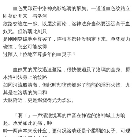
血色咒印正中洛神光影饱满的酥胸。一道道血色纹路立
即蔓延开来，与洛河
纹路交缠在一起。以层次而论，洛神法身当然要远远高于血
奴咒。但洛璃此刻只
是刚刚突破地至尊罢了，连根基都还没稳定下来。单凭灵力
碰撞，怎幺可能敌得
过踏入上位地至尊多年的血灵子？
血奴咒的咒纹迅速蔓延，很快便遍及了洛璃的全身。原
本洛神法身上的纹路
如同河流般清澈，但此时却彷佛燃起了熊熊的淫邪火焰。尤
其是在洛璃的胸口和
大腿附近，更是燃烧得尤为炽烈。
「啊！」一声清澈悦耳的声音在静谧的洛神城上方响
起。承受如此剧痛，呻
吟一两声本来没什幺，更何况洛璃还是个柔弱的女子。可现