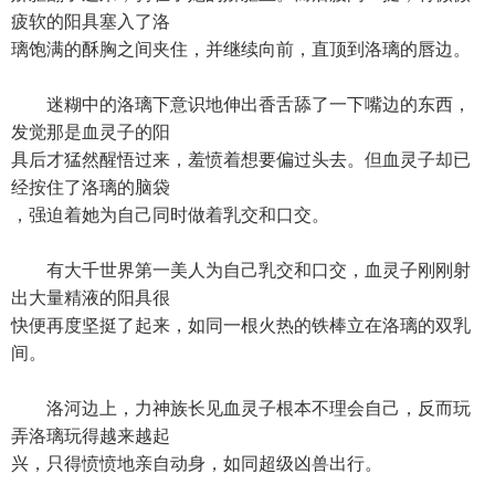
疲软的阳具塞入了洛
璃饱满的酥胸之间夹住，并继续向前，直顶到洛璃的唇边。
迷糊中的洛璃下意识地伸出香舌舔了一下嘴边的东西，
发觉那是血灵子的阳
具后才猛然醒悟过来，羞愤着想要偏过头去。但血灵子却已
经按住了洛璃的脑袋
，强迫着她为自己同时做着乳交和口交。
有大千世界第一美人为自己乳交和口交，血灵子刚刚射
出大量精液的阳具很
快便再度坚挺了起来，如同一根火热的铁棒立在洛璃的双乳
间。
洛河边上，力神族长见血灵子根本不理会自己，反而玩
弄洛璃玩得越来越起
兴，只得愤愤地亲自动身，如同超级凶兽出行。