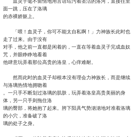
血灵子毫不留情地用言语玷污着圣洁的洛河，直接往里
面一跳，压在了洛璃
的赤裸娇躯上。
「喂！血灵子，你可不能太自私啊！」力神族长此时也
走了过来。由于没有
对手，他之前一直都是闲着的，一直在等着血灵子完成血奴
咒，并眼睁睁地看着
他肆意玩弄着那位高贵的洛皇，心痒难耐。
然而此时的血灵子却根本没有理会力神族长，而是继续
与洛璃热情地拥吻着
。一只手不断划过洛璃的肌肤，玩弄着洛皇高贵美丽的身
体，另一只手则拖住洛
璃的臀部，将她抱了起来。胯下阳具气势汹汹地对准着洛璃
的小穴，准备破了洛
璃的处子之身。