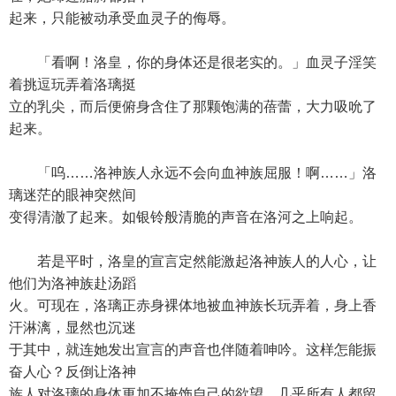
起来，只能被动承受血灵子的侮辱。
「看啊！洛皇，你的身体还是很老实的。」血灵子淫笑
着挑逗玩弄着洛璃挺
立的乳尖，而后便俯身含住了那颗饱满的蓓蕾，大力吸吮了
起来。
「呜……洛神族人永远不会向血神族屈服！啊……」洛
璃迷茫的眼神突然间
变得清澈了起来。如银铃般清脆的声音在洛河之上响起。
若是平时，洛皇的宣言定然能激起洛神族人的人心，让
他们为洛神族赴汤蹈
火。可现在，洛璃正赤身裸体地被血神族长玩弄着，身上香
汗淋漓，显然也沉迷
于其中，就连她发出宣言的声音也伴随着呻吟。这样怎能振
奋人心？反倒让洛神
族人对洛璃的身体更加不掩饰自己的欲望。几乎所有人都留