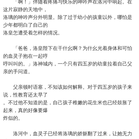
「啊！」伴随着疼痛与快乐的呻吟声在洛河中响起。在
这片寂静的天地中，
洛璃的呻吟声分外明显。除了过于幼小的孩童以外，哪怕是
少年都明白了自己的
洛皇怎遭受着怎样的情况。
「爸爸，洛皇陛下在干什幺啊？为什幺光着身体和可怕
的血灵子抱在一起哼
哼叫叫的。」洛神城内，一个只有四五岁的幼童拉着自己父
亲的手问道。
父亲顿时语塞，不知该如何解释。对于四五岁的孩子来
说，性教育还太早了
。不过他不知道的是，自己孩子稚嫩的花生米也已经鼓胀了
起来，真的好像要爆
炸似的。
洛河中，血灵子已经将洛璃的娇躯翻了过来，让她无力