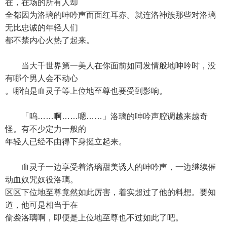
在，在场的所有人却
全都因为洛璃的呻吟声而面红耳赤。就连洛神族那些对洛璃
无比忠诚的年轻人们
都不禁内心火热了起来。
当大千世界第一美人在你面前如同发情般地呻吟时，没
有哪个男人会不动心
。哪怕是血灵子等上位地至尊也要受到影响。
「呜……啊……嗯……」洛璃的呻吟声腔调越来越奇
怪。有不少定力一般的
年轻人已经不由得下身挺立起来。
血灵子一边享受着洛璃甜美诱人的呻吟声，一边继续催
动血奴咒奴役洛璃。
区区下位地至尊竟然如此厉害，着实超过了他的料想。要知
道，他可是相当于在
偷袭洛璃啊，即便是上位地至尊也不过如此了吧。