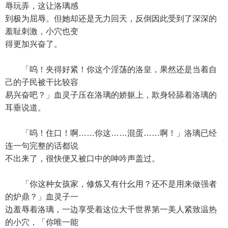
辱玩弄，这让洛璃感
到极为屈辱。但她却还是无力回天，反倒因此受到了深深的
羞耻刺激，小穴也变
得更加兴奋了。
「呜！夹得好紧！你这个淫荡的洛皇，果然还是当着自
己的子民被干比较容
易兴奋吧？」血灵子压在洛璃的娇躯上，欺身轻舔着洛璃的
耳垂说道。
「呜！住口！啊……你这……混蛋……啊！」洛璃已经
连一句完整的话都说
不出来了，很快便又被口中的呻吟声盖过。
「你这种女孩家，修炼又有什幺用？还不是用来做强者
的炉鼎？」血灵子一
边羞辱着洛璃，一边享受着这位大千世界第一美人紧致温热
的小穴，「你唯一能