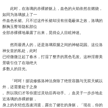
此时，在洛璃的赤裸娇躯上，血色的火焰依然在燃烧，
如同为洛璃披上了一
件血色长裙。只不过这件长裙却没有丝毫蔽体之效，洛璃的
酥胸玉臀等隐私部位
全部赤裸裸地暴露了出来，晃得众人目眩神迷。
然而最诱人的，还是洛璃双腿之间的神秘花园。这位洛
神女皇的私处，此时
已经微微泛起了春水，打湿了整齐的黑色毛发。这种淫靡美
景吸引住了在场绝大
多数人的目光。
「呵呵！据说修炼洛神法身除了绝世容颜与无双天赋以
外，还需要处子之身
。所以我们才等你渡过灵劫后再动手。」血灵子一步步地走
近洛璃的赤裸娇躯，
身上的衣铠也迅速消退，露出了健壮的身躯，「现在，你的