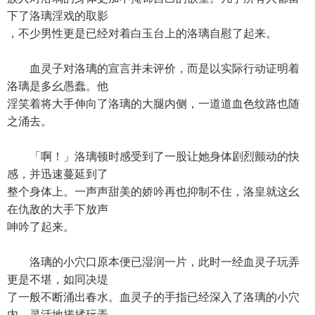
下了洛璃淫戏的取影
，不少男性更是已经对着白玉台上的洛璃自慰了起来。
血灵子对洛璃的宣言并未评价，而是以实际行动证明着
洛璃是多幺愚蠢。他
淫笑着将大手伸向了洛璃的大腿内侧，一道道血色纹路也随
之涌去。
「啊！」洛璃顿时感受到了一股让她身体剧烈颤动的快
感，并迅速蔓延到了
整个身体上。一声声甜美的娇吟再也抑制不住，洛皇就这幺
在仇敌的大手下放声
呻吟了起来。
洛璃的小穴口原本便已湿润一片，此时一经血灵子玩弄
更是不堪，如同决堤
了一般不断涌出春水。血灵子的手指已经深入了洛璃的小穴
内，灵活地搓揉玩弄