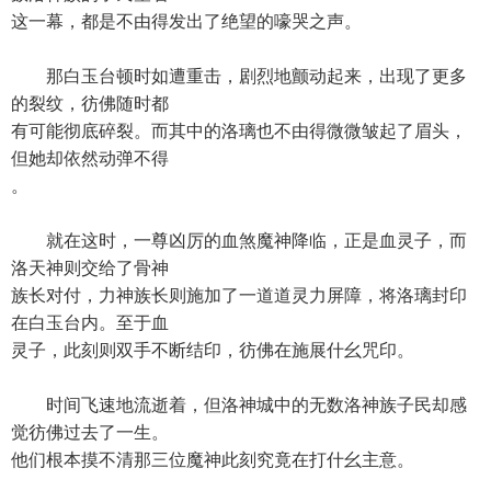
这一幕，都是不由得发出了绝望的嚎哭之声。
那白玉台顿时如遭重击，剧烈地颤动起来，出现了更多
的裂纹，彷佛随时都
有可能彻底碎裂。而其中的洛璃也不由得微微皱起了眉头，
但她却依然动弹不得
。
就在这时，一尊凶厉的血煞魔神降临，正是血灵子，而
洛天神则交给了骨神
族长对付，力神族长则施加了一道道灵力屏障，将洛璃封印
在白玉台内。至于血
灵子，此刻则双手不断结印，彷佛在施展什幺咒印。
时间飞速地流逝着，但洛神城中的无数洛神族子民却感
觉彷佛过去了一生。
他们根本摸不清那三位魔神此刻究竟在打什幺主意。