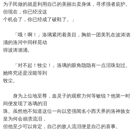
为子民做的就是利用自己的美丽出卖身体，寻求强者庇护。
但现在，你已经没这
个机会了，你已经成了破鞋了。」
「哦！啊！」洛璃紧闭着美目，胸前一团美乳在波涛汹
涌的洛河中同样晃动
得波涛汹涌。
「对不起！牧尘！」洛璃的眼角隐隐有一点泪珠划过。
她终究还是没能等到
牧尘。
身为上位地至尊，血灵子的观察力何等敏锐？他第一时
间便发现了洛璃的泪
珠。虽然他不知道这位一向以坚强闻名小西天界的洛神族女
皇为何会崩溃流泪，
但他至少可以肯定，自己的敌人流泪便是自己的喜事。