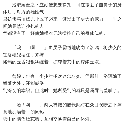
洛璃娇羞之下立刻便想要挣扎。可在接近了血灵子的身
体后，对方的雄性气
息彷佛与血奴咒呼应了起来，迸发出了更大的威力。一时之
间她竟然连挣扎的力
气都没有了，好像她根本无法操控自己的身体似的。
「呜……啊……」血灵子霸道地吻向了洛璃，将少女的
红唇狠狠堵住，并与
洛璃的玉舌狠狠纠缠着，掠夺着其中的琼浆玉液。
曾经，也有一个少年多次这幺对她。但那时，洛璃除了
娇羞之外，还能感受
到深切的幸福。但此时，她所受到的就只是屈辱与羞耻了。
「哈！啊……」两大神族的族长此时在众目睽睽之下肆
意地拥吻着，如同热
恋中的情侣版忘我，互相交换着自己的体液。