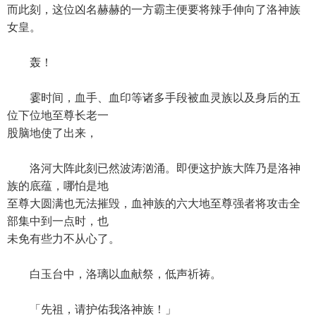
而此刻，这位凶名赫赫的一方霸主便要将辣手伸向了洛神族
女皇。
轰！
霎时间，血手、血印等诸多手段被血灵族以及身后的五
位下位地至尊长老一
股脑地使了出来，
洛河大阵此刻已然波涛汹涌。即便这护族大阵乃是洛神
族的底蕴，哪怕是地
至尊大圆满也无法摧毁，血神族的六大地至尊强者将攻击全
部集中到一点时，也
未免有些力不从心了。
白玉台中，洛璃以血献祭，低声祈祷。
「先祖，请护佑我洛神族！」