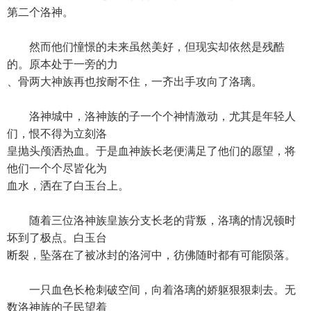
第二个洛神。
然而他们憧憬的未来虽然美好，但现实却依然是残酷
的。原本处于一旁的力
、骨两大神族再也按耐不住，一齐出手攻向了洛璃。
洛神城中，洛神族的子一个个神情激动，尤其是年轻人
们，恨不得为立刻洛
皇抛头颅洒热血。于是血神族长老便满足了他们的愿望，将
他们一个个尽皆化为
血水，洒在了白玉台上。
随着三位洛神族皇族分支长老的背叛，洛璃的情况顿时
坏到了极点。白玉台
断裂，坠落在了被冰封的洛河中，彷佛随时都有可能陨落。
一只血色长枪刺破空间，向着洛璃的娇躯狠狠刺去。无
数洛神族的子民望着