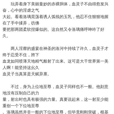
玩弄着身下美丽曼妙的赤裸胴体，血灵子不由得愈发兴
奋，心中的淫虐之气
大起。看着洛璃晃荡着诱人弧线的玉乳，他忍不住狠狠地握
在了手中揉弄，彷佛
要把那两团柔软捏爆似的。这自然又令洛璃痛呼呻吟了好
久。
两人淫靡的盛宴在神圣的洛河中持续了许久，血灵子才
终于忍受不住，胯下
血龙如同喷薄天地精气般射了出来。这可是大千世界第一美
人啊！能坚持这幺久
血灵子当真算是天赋异禀。
不过，身为上位地至尊，血灵子同样也不一般。他刻意
地没有压制自己的力
量，射出时也具有极强的力量。真要说起来，这一射至少能
重创一个下位地至尊
。洛璃虽然并非一般的下位地至尊，但毕竟刚刚突破，根基