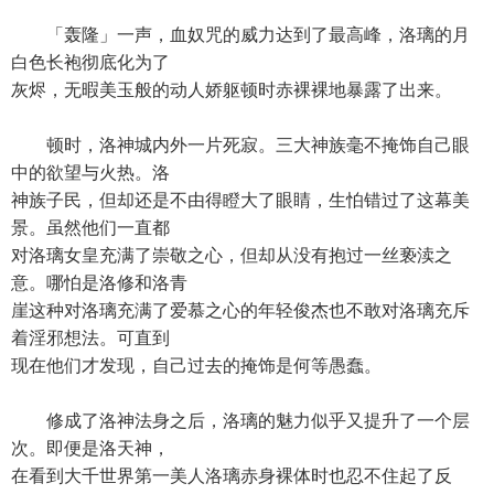
「轰隆」一声，血奴咒的威力达到了最高峰，洛璃的月
白色长袍彻底化为了
灰烬，无暇美玉般的动人娇躯顿时赤裸裸地暴露了出来。
顿时，洛神城内外一片死寂。三大神族毫不掩饰自己眼
中的欲望与火热。洛
神族子民，但却还是不由得瞪大了眼睛，生怕错过了这幕美
景。虽然他们一直都
对洛璃女皇充满了崇敬之心，但却从没有抱过一丝亵渎之
意。哪怕是洛修和洛青
崖这种对洛璃充满了爱慕之心的年轻俊杰也不敢对洛璃充斥
着淫邪想法。可直到
现在他们才发现，自己过去的掩饰是何等愚蠢。
修成了洛神法身之后，洛璃的魅力似乎又提升了一个层
次。即便是洛天神，
在看到大千世界第一美人洛璃赤身裸体时也忍不住起了反