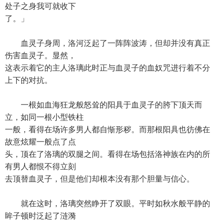
处子之身我可就收下
了。」
血灵子身周，洛河泛起了一阵阵波涛，但却并没有真正
伤害血灵子。显然，
这表示着它的主人洛璃此时正与血灵子的血奴咒进行着不分
上下的对抗。
一根如血海狂龙般怒耸的阳具于血灵子的胯下顶天而
立，如同一根小型铁柱
一般，看得在场许多男人都自惭形秽。而那根阳具也彷佛在
故意炫耀一般点了点
头，顶在了洛璃的双腿之间。看得在场包括洛神族在内的所
有男人都恨不得立刻
去顶替血灵子，但是他们却根本没有那个胆量与信心。
就在这时，洛璃突然睁开了双眼。平时如秋水般平静的
眸子顿时泛起了涟漪