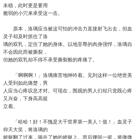
未稳，此时更是要用
脆弱的小穴来承受这一击。
原本，洛璃应当被这可怕的冲击力直接射飞出去，但血
灵子却及时抓住了洛
璃的双乳，定住了她的身体。以地至尊的肉身强悍，洛璃自
不会因此而被撕裂，
但她的双乳却不得不承受撕裂般的疼痛了。
「啊啊啊！」洛璃痛苦地呻吟着。见到这样一位绝世美
人受到如此痛楚，男
人应当心疼叹息才对。可现在，围观的男人们却只觉既心疼
又兴奋，下身高高挺
立着。
「哈哈！好！不愧是大千世界第一美人！值！」血灵子
仰天大笑，将洛璃的
娇躯翻了过来，骑在了她的娇躯上。而后腰间一挺，将微微