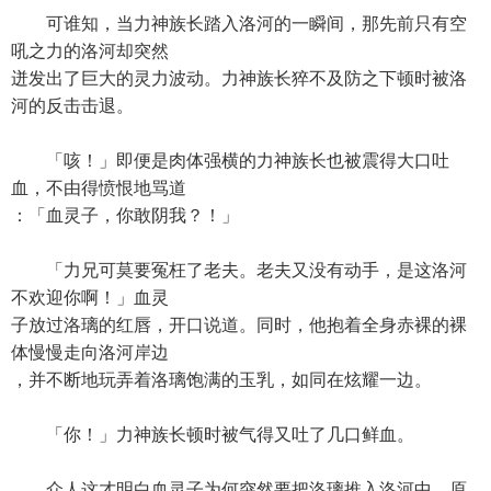
可谁知，当力神族长踏入洛河的一瞬间，那先前只有空
吼之力的洛河却突然
迸发出了巨大的灵力波动。力神族长猝不及防之下顿时被洛
河的反击击退。
「咳！」即便是肉体强横的力神族长也被震得大口吐
血，不由得愤恨地骂道
：「血灵子，你敢阴我？！」
「力兄可莫要冤枉了老夫。老夫又没有动手，是这洛河
不欢迎你啊！」血灵
子放过洛璃的红唇，开口说道。同时，他抱着全身赤裸的裸
体慢慢走向洛河岸边
，并不断地玩弄着洛璃饱满的玉乳，如同在炫耀一边。
「你！」力神族长顿时被气得又吐了几口鲜血。
众人这才明白血灵子为何突然要把洛璃推入洛河中，原