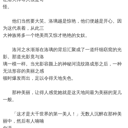
怪。
他们当然要大笑。洛璃越是惊艳，他们便越是开心。因
为这代表着，从此三
大神族将多一个绝美而又惊才艳艳的女奴。
洛河之水渐渐在洛璃的背后汇聚成了一道纤细窈窕的光
影。那道光影竟与洛
璃一模一样。当光影容颜上的神秘河流纹路成形之后，一种
无法形容的美丽之感
顿时爆发而出，足以令得天地失色。
那种美丽，让得人感觉她就是这天地间最为美丽的宠儿
一般。
「这才是大千世界的第一美人！」无数人沉醉在那种美
丽中，然后有人喃喃