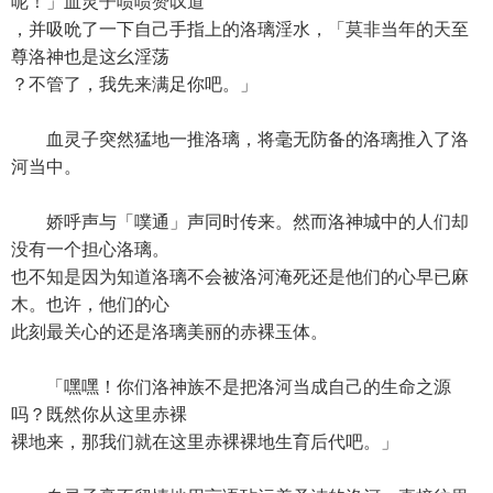
呢！」血灵子啧啧赞叹道
，并吸吮了一下自己手指上的洛璃淫水，「莫非当年的天至
尊洛神也是这幺淫荡
？不管了，我先来满足你吧。」
血灵子突然猛地一推洛璃，将毫无防备的洛璃推入了洛
河当中。
娇呼声与「噗通」声同时传来。然而洛神城中的人们却
没有一个担心洛璃。
也不知是因为知道洛璃不会被洛河淹死还是他们的心早已麻
木。也许，他们的心
此刻最关心的还是洛璃美丽的赤裸玉体。
「嘿嘿！你们洛神族不是把洛河当成自己的生命之源
吗？既然你从这里赤裸
裸地来，那我们就在这里赤裸裸地生育后代吧。」