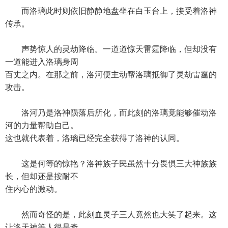
而洛璃此时则依旧静静地盘坐在白玉台上，接受着洛神
传承。
声势惊人的灵劫降临。一道道惊天雷霆降临，但却没有
一道能进入洛璃身周
百丈之内。在那之前，洛河便主动帮洛璃抵御了灵劫雷霆的
攻击。
洛河乃是洛神陨落后所化，而此刻的洛璃竟能够催动洛
河的力量帮助自己。
这也就代表着，洛璃已经完全获得了洛神的认同。
这是何等的惊艳？洛神族子民虽然十分畏惧三大神族族
长，但却还是按耐不
住内心的激动。
然而奇怪的是，此刻血灵子三人竟然也大笑了起来。这
让洛天神等人很是奇