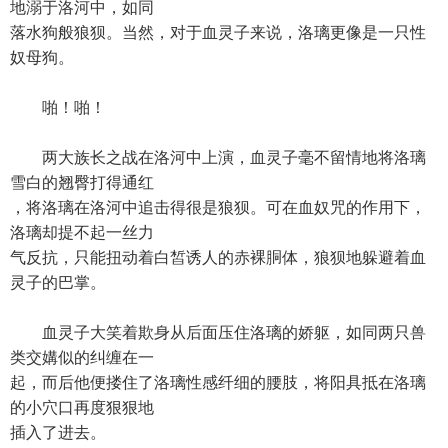
地溺于洛河中，如同
落水狗般狼狈。当然，对于血灵子来说，洛璃更像是一只性
奴母狗。
啪！啪！
两大族长之战在洛河中上演，血灵子毫不留情地将洛璃
雪白的翘臀打得通红
，将洛璃在洛河中追击得很是狼狈。可在血奴咒的作用下，
洛璃却提不起一丝力
气反抗，只能扭动着白皙诱人的赤裸胴体，狼狈地躲避着血
灵子的巴掌。
血灵子大笑着欺身从后面压住洛璃的娇躯，如同两只兽
类交媾似的纠缠在一
起，而后他便搂住了洛璃性感纤细的腰肢，将阳具抵在洛璃
的小穴口再度狠狠地
插入了进去。