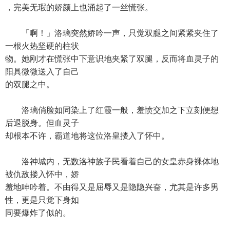
，完美无瑕的娇颜上也涌起了一丝慌张。
「啊！」洛璃突然娇吟一声，只觉双腿之间紧紧夹住了
一根火热坚硬的柱状
物。她刚才在慌张中下意识地夹紧了双腿，反而将血灵子的
阳具微微送入了自己
的双腿之中。
洛璃俏脸如同染上了红霞一般，羞愤交加之下立刻便想
后退脱身。但血灵子
却根本不许，霸道地将这位洛皇搂入了怀中。
洛神城内，无数洛神族子民看着自己的女皇赤身裸体地
被仇敌搂入怀中，娇
羞地呻吟着。不由得又是屈辱又是隐隐兴奋，尤其是许多男
性，更是只觉下身如
同要爆炸了似的。